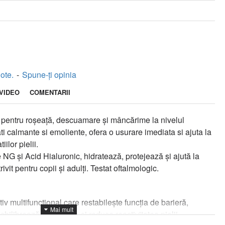
ote.
-
Spune-ţi opinia
VIDEO
COMENTARII
e pentru roșeață, descuamare și mâncărime la nivelul
i calmante si emoliente, ofera o usurare imediata si ajuta la
iilor pielii.
și Acid Hialuronic, hidratează, protejează și ajută la
rivit pentru copii și adulți. Testat oftalmologic.
iv multifuncțional care restabilește funcția de barieră,
ilibrează microbiota și reduce reactivitatea pielii.