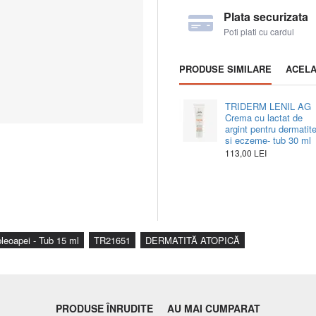
CERAMIDĂ NG
Întărește f
Plata securizata
Mod de utilizare
: Aplicați
Poti plati cu cardul
PRODUSE SIMILARE
ACELA
TRIDERM LENIL AG
Crema cu lactat de
argint pentru dermatit
si eczeme- tub 30 ml
113,00 LEI
eoapei - Tub 15 ml
TR21651
DERMATITĂ ATOPICĂ
PRODUSE ÎNRUDITE
AU MAI CUMPARAT