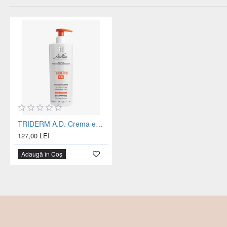
TRIDERM A.D. Crema emolienta cu AD-RESYL® pentru pielea cu dermatita atopica - sticla 400 ml
127,00 LEI
Adaugă în Coș