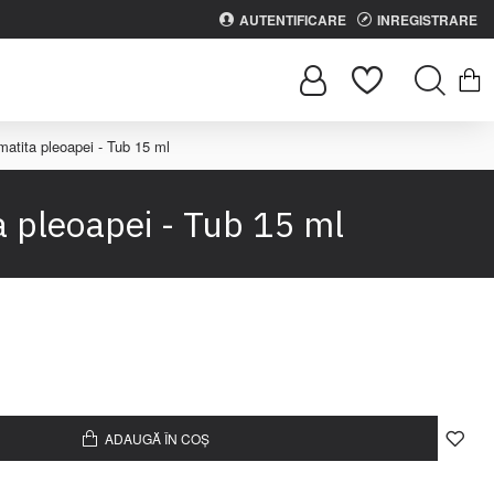
AUTENTIFICARE
INREGISTRARE
ita pleoapei - Tub 15 ml
pleoapei - Tub 15 ml
ADAUGĂ ÎN COȘ