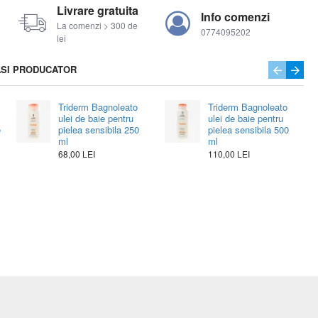
uncția de barieră, promovează procesele de reparare a pielii.
Livrare gratuita
Info comenzi
 pe pleoape după cum este necesar, masand ușor.
La comenzi > 300 de
0774095202
lei
SI PRODUCATOR
Triderm Bagnoleato
Triderm Bagnoleato
ulei de baie pentru
ulei de baie pentru
e
pielea sensibila 250
pielea sensibila 500
ml
ml
68,00 LEI
110,00 LEI