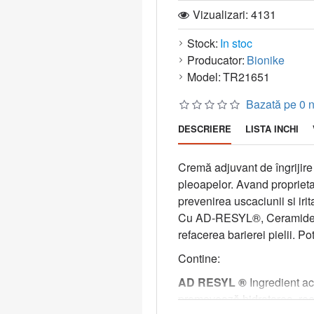
Vizualizari: 4131
Stock:
In stoc
Producator:
Bionike
Model:
TR21651
Bazată pe 0 n
DESCRIERE
LISTA INCHI
Cremă adjuvant de îngrijir
pleoapelor. Avand proprietat
prevenirea uscaciunii si iritat
Cu AD-RESYL®, Ceramide NG 
refacerea barierei pielii. Pot
Contine:
AD RESYL ®
Ingredient act
promovează hidratarea, reech