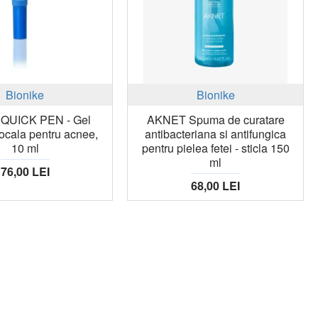
Bionike
Bionike
QUICK PEN - Gel
AKNET Spuma de curatare
locala pentru acnee,
antibacteriana si antifungica
10 ml
pentru pielea fetei - sticla 150
ml
76,00 LEI
68,00 LEI