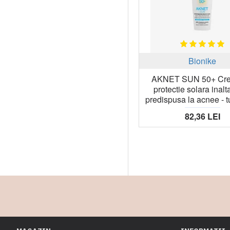
TRATAMENT
Bionike
AKNET SUN 50+ Cr
protectie solara inalt
predispusa la acnee - t
82,36 LEI