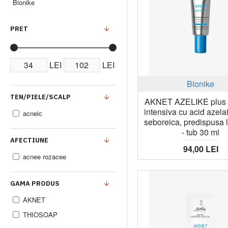
Bionike
PRET
LEI
LEI
Bionike
TEN/PIELE/SCALP
AKNET AZELIKE plus 
intensiva cu acid azelai
acneic
seboreica, predispusa 
- tub 30 ml
AFECTIUNE
94,00 LEI
acnee rozacee
GAMA PRODUS
AKNET
THIOSOAP