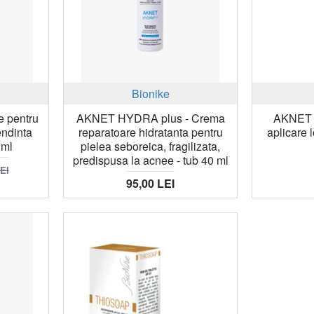
Bionike
e pentru
AKNET HYDRA plus - Crema
AKNET 
endinta
reparatoare hidratanta pentru
aplicare 
 ml
pielea seboreica, fragilizata,
predispusa la acnee - tub 40 ml
LEI
95,00 LEI