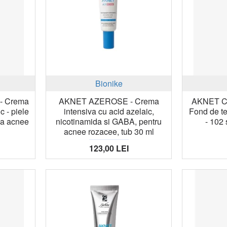
Bionike
- Crema
AKNET AZEROSE - Crema
AKNET 
c - piele
intensiva cu acid azelaic,
Fond de te
la acnee
nicotinamida si GABA, pentru
- 102 
acnee rozacee, tub 30 ml
123,00 LEI