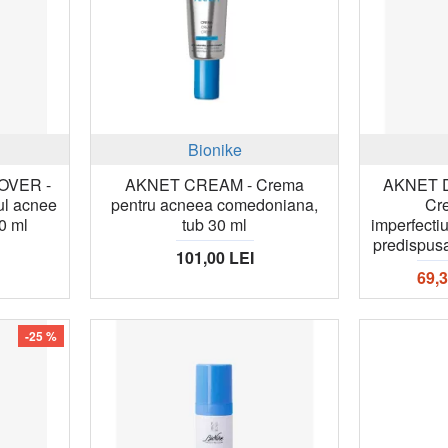
Bionike
OVER -
AKNET CREAM - Crema
AKNET 
ul acnee
pentru acneea comedoniana,
Cr
30 ml
tub 30 ml
imperfectiu
predispusa
101,00 LEI
69,3
-25 %