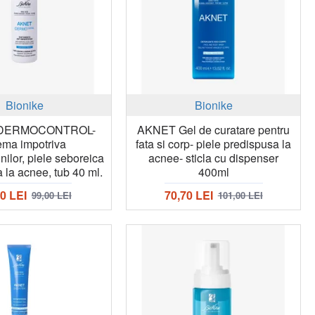
Bionike
Bionike
DERMOCONTROL-
AKNET Gel de curatare pentru
ema impotriva
fata si corp- piele predispusa la
nilor, piele seboreica
acnee- sticla cu dispenser
 la acnee, tub 40 ml.
400ml
0 LEI
70,70 LEI
99,00 LEI
101,00 LEI