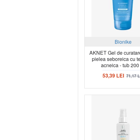
CREMA PENTRU ACNEE
CURATARE
CURATARE TEN ACNEIC
EXFOLIANT
HIDRATARE TEN ACNEIC
Bionike
MACHIAJ TEN ACNEIC
AKNET Gel de curatar
NIACINAMIDE
pielea seboreica cu t
acneica - tub 200
OO51661
PROTECTIE SOLARA
53,39 LEI
71,17 
SPECIALA
PUNCTE NEGRE
SPF SPECIAL
TEN ACNEIC
TEN USCAT CU ACNEE
THIOSOAP SAPUN SOLID CU
SULF CU pH 5