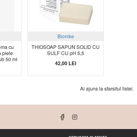
Bionike
ema cu
THIOSOAP SAPUN SOLID CU
a piele
SULF CU pH 5,5
ub 50 ml
42,00 LEI
Ai ajuns la sfarsitul listei.