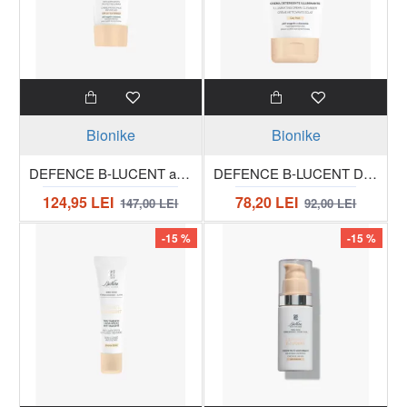
Bionike
Bionike
DEFENCE B-LUCENT anti dark spots crema protectiva SPF 50 UV SHIELD 40 ml
DEFENCE B-LUCENT Day Peel Crema de curatare scrub delicat pentru piele hiperpigmentata 150 ml
124,95 LEI
78,20 LEI
147,00 LEI
92,00 LEI
-15 %
-15 %