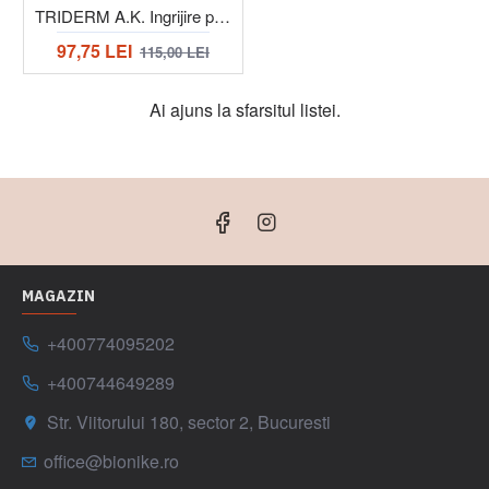
TRIDERM A.K. Ingrijire preventiva 50+ protectie solara foarte inalta sticla 50 ml
97,75 LEI
115,00 LEI
Ai ajuns la sfarsitul listei.
MAGAZIN
+400774095202
+400744649289
Str. Viitorului 180, sector 2, Bucuresti
office@bionike.ro