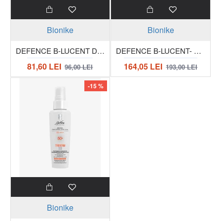
Bionike
Bionike
DEFENCE B-LUCENT Drop-on-focus aplicare localizata pe petele hiperpigmentate tub 15 ml
DEFENCE B-LUCENT- CONCENTRAT UNIFORMIZANT- Sticla 30 ml
81,60 LEI
164,05 LEI
96,00 LEI
193,00 LEI
-15 %
Bionike