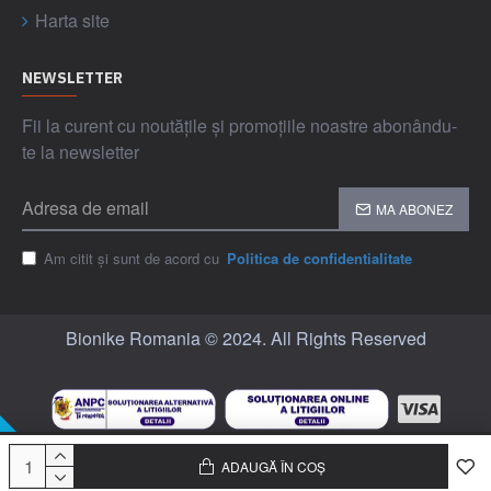
Harta site
NEWSLETTER
Fii la curent cu noutățile și promoțiile noastre abonându-
te la newsletter
MA ABONEZ
Am citit și sunt de acord cu
Politica de confidentialitate
Bionike Romania © 2024. All Rights Reserved
ADAUGĂ ÎN COȘ