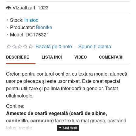
Vizualizari: 1023
Stock:
In stoc
Producator:
Bionike
Model:
DC175321
Bazată pe 0 note.
-
Spune-ţi opinia
DESCRIERE
LISTA INCI
VIDEO
COMENTARII
Creion pentru conturul ochilor, cu textura moale, alunecă
ușor pe pleoapa și este usor mixat. Este creat special
pentru utilizare și pe linia interioară a genelor. Testat
oftalmologic.
Contine:
Amestec de ceară vegetală (ceară de albine,
candelilla, carnauba)
face textura mai groasă, păstrând
totuși moale.
Lipide vegetale
facilitează distribuția produsului pe piele.