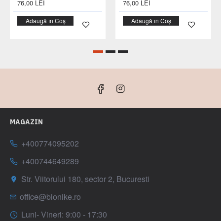
76,00 LEI
76,00 LEI
Adaugă în Coș
Adaugă în Coș
MAGAZIN
+400774095202
+400744649289
Str. Viitorului 180, sector 2, Bucuresti
office@bionike.ro
Luni- Vineri: 9:00 - 17:30