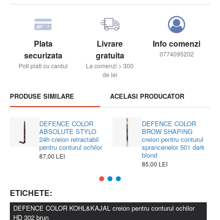
Agenți de texturare
micro-pudre care facilitează
distribuirea produsului pe piele la aplicare.
Mod de utilizare:
Plata
Livrare
Info comenzi
Aplicati pe genele interioare și/sau exterioare. Amestecați
securizata
gratuita
0774095202
culoarea cu pensula eyebuki pentru a obține un rezultat
Poti plati cu cardul
La comenzi > 300
mai sofisticat.
de lei
PRODUSE SIMILARE
ACELASI PRODUCATOR
DEFENCE COLOR
DEFENCE COLOR
ABSOLUTE STYLO
BROW SHAPING
24h creion retractabil
creion pentru conturul
pentru conturul ochilor
sprancenelor 501 dark
blond
87,00 LEI
85,00 LEI
ETICHETE:
DEFENCE COLOR KOHL&KAJAL creion pentru conturul ochilor
HD 302 brun