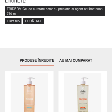
ETICHETE:
palma se dilueaza cu apa si se distribuie pe corp, apoi se
TRIDERM Gel de curatare activ cu prebiotic si agent antibacterian
clateste.
750 ml
TR21165
CURĂȚARE
PRODUSE ÎNRUDITE
AU MAI CUMPARAT