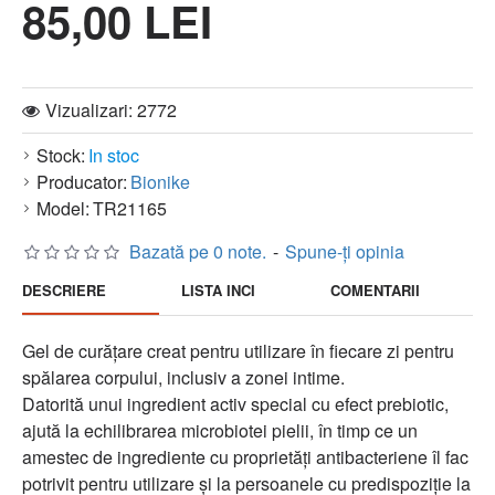
85,00 LEI
Vizualizari: 2772
Stock:
In stoc
Producator:
Bionike
Model:
TR21165
Bazată pe 0 note.
-
Spune-ţi opinia
DESCRIERE
LISTA INCI
COMENTARII
Gel de curățare creat pentru utilizare în fiecare zi pentru
spălarea corpului, inclusiv a zonei intime.
Datorită unui ingredient activ special cu efect prebiotic,
ajută la echilibrarea microbiotei pielii, în timp ce un
amestec de ingrediente cu proprietăți antibacteriene îl fac
potrivit pentru utilizare și la persoanele cu predispoziție la