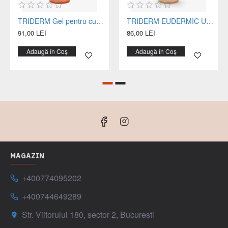
TRIDERM Gel pentru curatare zilnica par si corp, sticla 750 ml
TRIDERM EUDERMIC Ulei de dus sticla 400 ml
91,00 LEI
86,00 LEI
Adaugă în Coș
Adaugă în Coș
MAGAZIN
+400774095202
+400744649289
Str. Viitorului 180, sector 2, Bucuresti