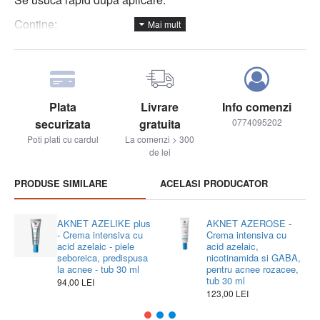
Contine:
Acid succinic
: are efecte keratolitice și antibacteriene
împotriva Cutibacterium acnes
Piroctone olamină - Clorhexidină:
controlează
proliferarea bacteriană.
Plata
Livrare
Info comenzi
Alantoina
: reduce roșeața pielii datorită proprietăților
securizata
gratuita
0774095202
sale calmante.
Poti plati cu cardul
La comenzi > 300
Mod de utilizare
: Se aplica direct pe zona dorita, chiar si
de lei
de mai multe ori pe zi. Evitati zona ochilor. In contact cu
PRODUSE SIMILARE
ACELASI PRODUCATOR
ochii in caz accidental, clatiti cu apa din abundenta.
AKNET AZELIKE plus
AKNET AZEROSE -
- Crema intensiva cu
Crema intensiva cu
acid azelaic - piele
acid azelaic,
seboreica, predispusa
nicotinamida si GABA,
la acnee - tub 30 ml
pentru acnee rozacee,
tub 30 ml
94,00 LEI
123,00 LEI