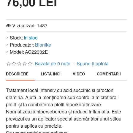
76,00 LEI
Vizualizari: 1487
Stock:
In stoc
Producator:
Bionike
Model:
AC22302E
Bazată pe 0 note.
-
Spune-ţi opinia
DESCRIERE
LISTA INCI
VIDEO
COMENTARII
Tratament local intensiv cu acid succinic și pirocton
olamină. Ajută la menținerea sub control a microflorei
pielii și la combaterea pielii hiperkeratinizare.
Normalizează hiperseboreea și reduce inflamatia. Este
prevazut cu un aplicator special asemănător unui stilou
pentru a aplica cu precizie.
Se usuca rapid dupa aplicare.