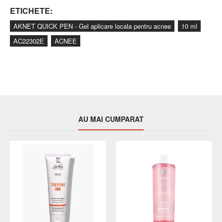
ETICHETE:
AKNET QUICK PEN - Gel aplicare locala pentru acnee
10 ml
AC22302E
ACNEE
AU MAI CUMPARAT