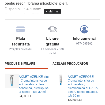
pentru reechilibrarea microbiotei pielii.
Disponibil in 4 nuante.
Rezistenta 24h. SPF 30
Testat a fi non-comedogenic.
Contine:
Acid succinic
combate Cutibacterium acnes.
Plata
Livrare
Info comenzi
Extract de Chlorella
derivate din microalge care
securizata
gratuita
0774095202
promovează echilibrul microbiotei pielii.
Poti plati cu cardul
La comenzi > 300
Pigmenți micronizați filtre UV
.
de lei
Mod de utilizare
: Aplicati folosind pensula speciala non
PRODUSE SIMILARE
ACELASI PRODUCATOR
alergenica BioNike sau direct cu varful degetelor.
AKNET AZELIKE plus
AKNET AZEROSE -
- Crema intensiva cu
Crema intensiva cu
acid azelaic - piele
acid azelaic,
seboreica, predispusa
nicotinamida si GABA,
la acnee - tub 30 ml
pentru acnee rozacee,
tub 30 ml
94,00 LEI
123,00 LEI