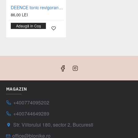
DEENCE tonic revigorant sticla 200 ml
86,00 LEI
Adaugă în Coș
MAGAZIN
+400774095202
+400744649289
Str. Viitorului 180, sector 2, Bucuresti
office@bionike.ro