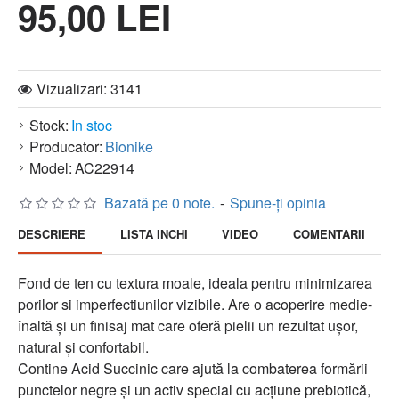
95,00 LEI
Vizualizari: 3141
Stock:
In stoc
Producator:
Bionike
Model:
AC22914
Bazată pe 0 note.
-
Spune-ţi opinia
DESCRIERE
LISTA INCHI
VIDEO
COMENTARII
Fond de ten cu textura moale, ideala pentru minimizarea
porilor si imperfectiunilor vizibile. Are o acoperire medie-
înaltă și un finisaj mat care oferă pielii un rezultat ușor,
natural și confortabil.
Contine Acid Succinic care ajută la combaterea formării
punctelor negre și un activ special cu acțiune prebiotică,