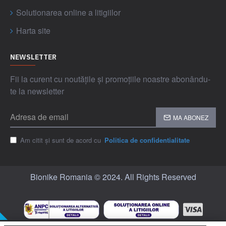
Solutionarea online a litigiilor
Harta site
NEWSLETTER
Fii la curent cu noutățile și promoțiile noastre abonându-
te la newsletter
MA ABONEZ
Am citit și sunt de acord cu
Politica de confidentialitate
Bionike Romania © 2024. All Rights Reserved