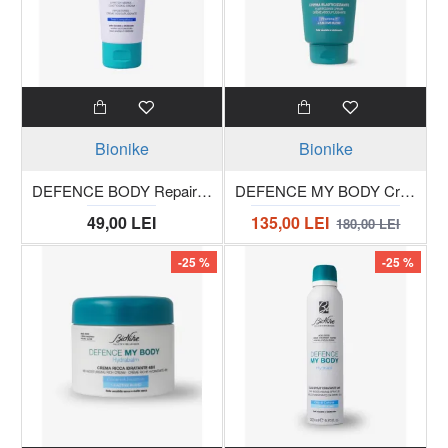
Bionike
Bionike
DEFENCE BODY Repair crema impotriva vergeturilor tub 100 ml
DEFENCE MY BODY Crema elasticizanta - Anti vergeturi, Tub 300 ml
49,00 LEI
135,00 LEI
180,00 LEI
-25 %
-25 %