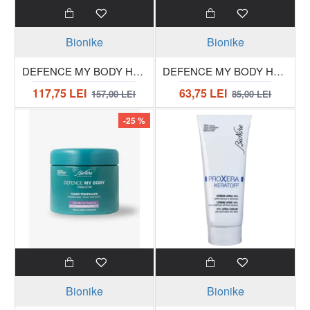
Bionike
Bionike
DEFENCE MY BODY Hydrabalm Crema grasa hidratanta 48h, borcan 320ml
DEFENCE MY BODY Hydraoil Spray ulei hidratant 24h
117,75 LEI
63,75 LEI
157,00 LEI
85,00 LEI
-25 %
Bionike
Bionike