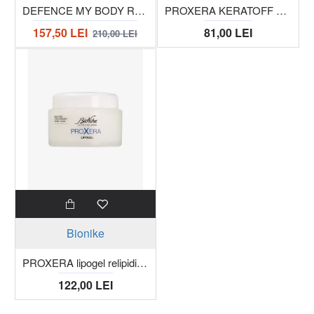
DEFENCE MY BODY ReduxCELL Masca pentru Fermitate anticelulitica, borcan 500g
PROXERA KERATOFF Crema cu uree 10% tub 100 ml
157,50 LEI
81,00 LEI
210,00 LEI
Bionike
PROXERA lipogel relipidizant - piele uscata si foarte uscata - 50 ml
122,00 LEI