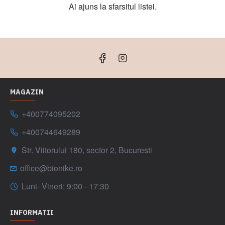
Ai ajuns la sfarsitul listei.
MAGAZIN
+400774095202
+400744649289
Str. Viitorului 180, sector 2, Bucuresti
office@bionike.ro
Luni- Vineri: 9:00 - 17:30
INFORMATII