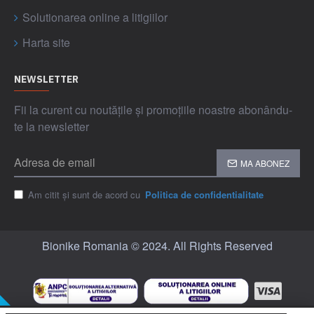
Solutionarea online a litigiilor
Harta site
NEWSLETTER
Fii la curent cu noutățile și promoțiile noastre abonându-
te la newsletter
MA ABONEZ
Am citit și sunt de acord cu
Politica de confidentialitate
Bionike Romania © 2024. All Rights Reserved