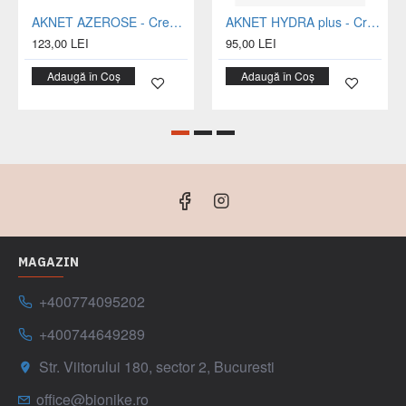
AKNET AZEROSE - Crema intensiva cu acid azelaic, nicotinamida si GABA, pentru acnee rozacee, tub 30 ml
AKNET HYDRA plus - Crema reparatoare hidratanta pentru pielea seboreica, fragilizata, predispusa la acnee - tub 40 ml
123,00 LEI
95,00 LEI
Adaugă în Coș
Adaugă în Coș
MAGAZIN
+400774095202
+400744649289
Str. Viitorului 180, sector 2, Bucuresti
office@bionike.ro