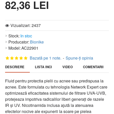
82,36 LEI
Vizualizari: 2437
Stock:
In stoc
Producator:
Bionike
Model:
AC22901
Bazată pe 1 note.
-
Spune-ţi opinia
DESCRIERE
LISTA INCI
VIDEO
COMENTARII
Fluid pentru protectia pielii cu acnee sau predispusa la
acnee. Este formulata cu tehnologia Network Expert care
optimizează eficacitatea sistemului de filtrare UVA-UVB,
protejeaza impotriva radicalilor liberi generați de razele
IR și UV. Nicotinamida inclusa ajută la atenuarea
efectelor nocive ale expunerii la soare pe pielea