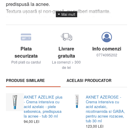
predispusă la acnee.
Textura ușoară și non-grasă, cu pulberi matifiante.
Protecție UVA-UVB-IR. Rezistent la apă. Testat a fi non-
comedogenic.
Contine:
Nicotinamida
ajută la reducerea stării inflamatorii a pielii
Plata
Livrare
Info comenzi
predispuse la acnee, întărind mecanismele naturale de
securizata
gratuita
0774095202
apărare ale pielii expuse la soare.
Poti plati cu cardul
La comenzi > 300
Filtre fotostabile UVA și UVB
protejeaza de radiațiile
de lei
UVA și UVB.
Vitamina E
antioxidant, ajută la protejarea pielii de daune
PRODUSE SIMILARE
ACELASI PRODUCATOR
fotoinduse.
Pudre matifiante
microsfere de silice cu efecte de
AKNET AZELIKE plus
AKNET AZEROSE -
texturare și proprietăți de absorbție a uleiului.
- Crema intensiva cu
Crema intensiva cu
acid azelaic - piele
acid azelaic,
Mod de utilizare
: Aplicati inainte de expunerea la soare
seboreica, predispusa
nicotinamida si GABA,
la acnee - tub 30 ml
pentru acnee rozacee,
si reaplicati frecvent. Agitati inainte de utilizare. Evitati
tub 30 ml
94,00 LEI
contactul direct cu hainele. Poate pata. Odata deschis,
123,00 LEI
utilizati si depozitati corespunzator. Doar pentru uz extern.