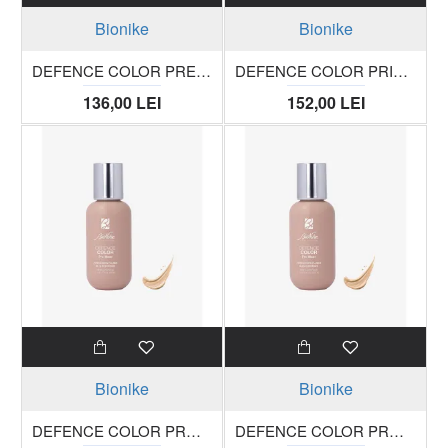
Bionike
Bionike
DEFENCE COLOR PRETTY TOUCH Fard compact pentru obraz 310 rouge framboise trusa 5g
DEFENCE COLOR PRIMER baza tub 30 ml
136,00 LEI
152,00 LEI
Bionike
Bionike
DEFENCE COLOR PRO WEAR Fond de ten fluid acoperire mare, 01 IVOIRE, tub 50 ml
DEFENCE COLOR PRO WEAR Fond de ten fluid acoperire mare, 02 CREME, tub 50 ml