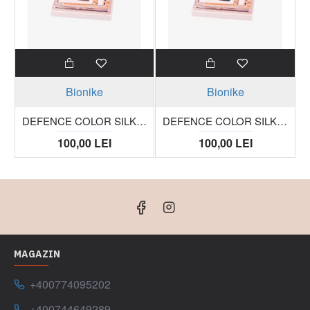
Bionike
Bionike
DEFENCE COLOR SILKY TOUCH fard compact pentru pleoape 421 cuivre trusa 3g
DEFENCE COLOR SILKY TOUCH fard compact pentru pleoape 422 mocha trusa 3g
100,00 LEI
100,00 LEI
MAGAZIN
+400774095202
+400744649289